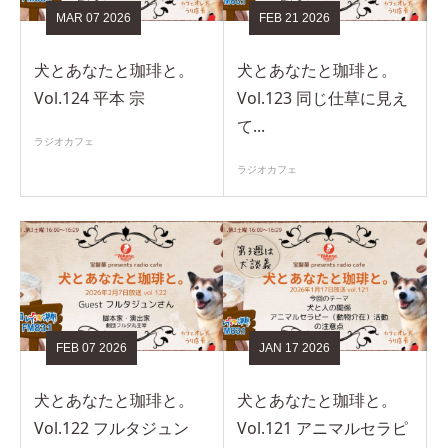
MAR
07
2026
FEB
21
2026
犬とあなたと珈琲と。
犬とあなたと珈琲と。
Vol.124 平本 宗
Vol.123 同じ仕草に見え
て...
ラジオカフェ
ラジオカフェ
FEB
07
2026
JAN
17
2026
犬とあなたと珈琲と。
犬とあなたと珈琲と。
Vol.122 フルタジュン
Vol.121 アニマルセラピ