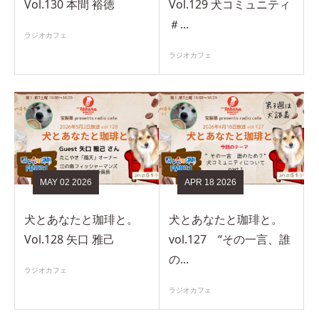
Vol.130 本間 裕徳
Vol.129 犬コミュニティ
＃...
ラジオカフェ
ラジオカフェ
MAY
02
2026
APR
18
2026
犬とあなたと珈琲と。
犬とあなたと珈琲と。
Vol.128 矢口 雅己
vol.127 “その一言、誰
の...
ラジオカフェ
ラジオカフェ