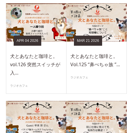
APR
04
2026
MAR
21
2026
犬とあなたと珈琲と。
犬とあなたと珈琲と。
vol.126 突然スイッチが
Vol.125 “鼻ぺちゃ族 ”...
入...
ラジオカフェ
ラジオカフェ