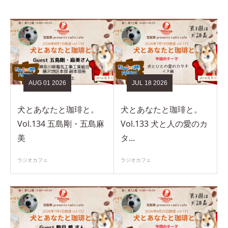
AUG
01
2026
JUL
18
2026
犬とあなたと珈琲と。
犬とあなたと珈琲と。
Vol.134 五島剛・五島麻
Vol.133 犬と人の愛のカ
美
タ...
ラジオカフェ
ラジオカフェ