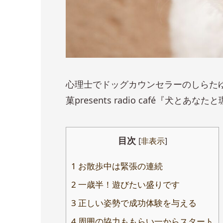
心理士でドッグカウンセラーのしらた
菓presents radio café『犬
目次
[
非表示
]
1
お散歩中は緊張の連続
2
一歳半！遊びたい盛りです
3
正しい姿勢で成功体験を与える
4
周囲の協力ももらい一からスタート