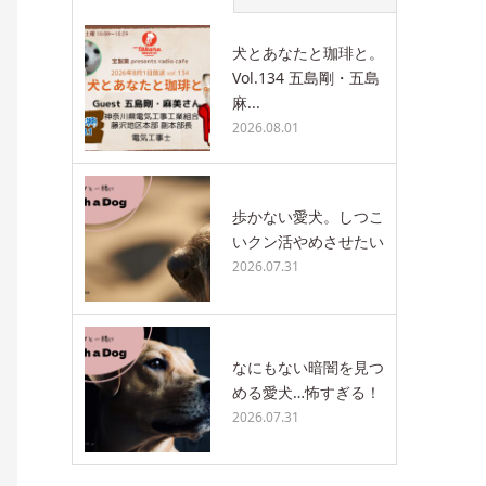
犬とあなたと珈琲と。
Vol.134 五島剛・五島
麻...
2026.08.01
歩かない愛犬。しつこ
いクン活やめさせたい
2026.07.31
なにもない暗闇を見つ
める愛犬…怖すぎる！
2026.07.31