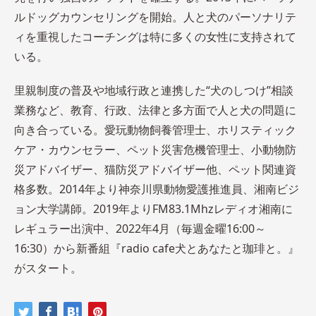
ルドッグカウンセリングを開始。人と犬のパーソナリテ
ィを重視したコーチングは特に多くの女性に支持されて
いる。
里親制度の普及や地域行政と連携した“犬のしつけ”相談
業務など、教育、行政、法律と多方面で人と犬の問題に
向き合っている。愛玩動物飼養管理士、ホリスティック
ケア・カウンセラー、ペット災害危機管理士、小動物防
災アドバイザー、猫防災アドバイザー他、ペット関連資
格多数。2014年より神奈川県動物愛護推進員、湘南ビジ
ョン大学講師。2019年よりFM83.1Mhzレディオ湘南に
レギュラー出演中、2022年4月（毎週金曜16:00～
16:30）から新番組『radio cafe犬とあなたと珈琲と。』
がスタート。