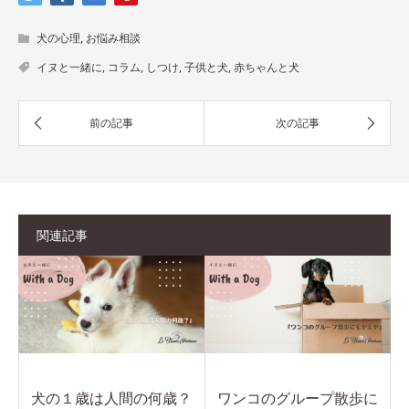
犬の心理
,
お悩み相談
イヌと一緒に
,
コラム
,
しつけ
,
子供と犬
,
赤ちゃんと犬
関連記事
犬の１歳は人間の何歳？
ワンコのグループ散歩に