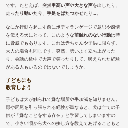
です。たとえば、突然
甲高い声
や
大きな声
を出したり、
走ったり動いたり
、
手足をばたつかせ
たり…。
なにか行動を起こす前にボディランゲージで意思や感情
を伝える犬にとって、このような
前触れのない行動
は時
に脅威でもあります。これは赤ちゃんや子供に限らず、
大人の場合も同じです。突然、勢いよく立ち上がった
り、会話の途中で大声で笑ったりして、吠えられた経験
がある人もいるのではないでしょうか。
子どもにも
教育しよう
子どもは犬が触られて嫌な場所や手加減を知りません。
顔や尻尾を引っ張られる経験が重なると、犬は全ての子
供が「嫌なことをする存在」と学習してしまいますの
で、小さい頃から犬への接し方を教えてあげることもと