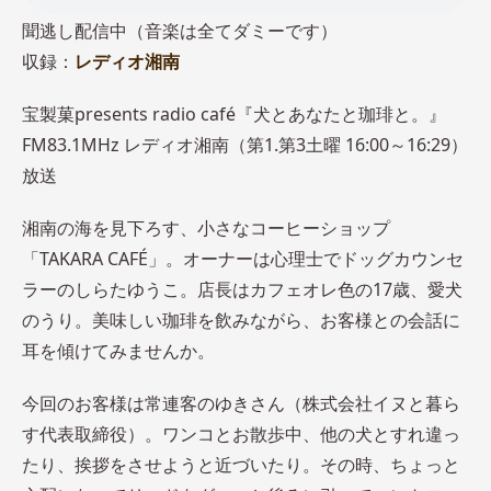
聞逃し配信中（音楽は全てダミーです）
収録：
レディオ湘南
宝製菓presents radio café『犬とあなたと珈琲と。』
FM83.1MHz レディオ湘南（第1.第3土曜 16:00～16:29）
放送
湘南の海を見下ろす、小さなコーヒーショップ
「TAKARA CAFÉ」。オーナーは心理士でドッグカウンセ
ラーのしらたゆうこ。店長はカフェオレ色の17歳、愛犬
のうり。美味しい珈琲を飲みながら、お客様との会話に
耳を傾けてみませんか。
今回のお客様は常連客のゆきさん（株式会社イヌと暮ら
す代表取締役）。ワンコとお散歩中、他の犬とすれ違っ
たり、挨拶をさせようと近づいたり。その時、ちょっと