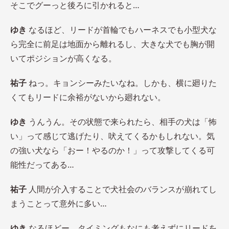
そこでグーっと後ろに引かれると…
ゆき
なるほど、リードが首輪でもハーネスでも小型犬な
ら完全に前足は地面から離れるし、大きな犬でも胸が開
いてポジションが高くなる。
祐子
ねっ。キョンシーみたいなね。しかも、横に廻りた
くてもリードに余裕がないから廻れない。
ゆき
うんうん。その状態で来られたら、相手の犬は「怖
い」って感じて逃げたり、吠えてくるかもしれない。気
の強い犬なら「おー！やるのか！」って攻撃してくる可
能性だってある…
祐子
人間が介入することで犬社会のバランスが崩れてし
まうことって意外に多い…
ゆき
なるほどー。タイミングもなにも考えずにリードを