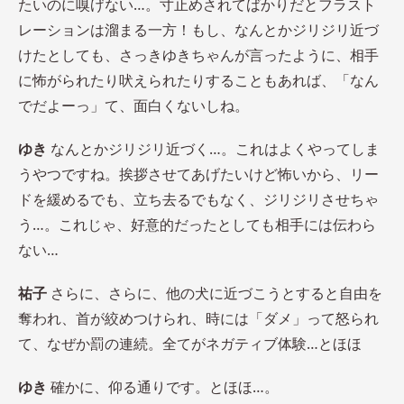
たいのに嗅げない…。寸止めされてばかりだとフラスト
レーションは溜まる一方！もし、なんとかジリジリ近づ
けたとしても、さっきゆきちゃんが言ったように、相手
に怖がられたり吠えられたりすることもあれば、「なん
でだよーっ」て、面白くないしね。
ゆき
なんとかジリジリ近づく…。これはよくやってしま
うやつですね。挨拶させてあげたいけど怖いから、リー
ドを緩めるでも、立ち去るでもなく、ジリジリさせちゃ
う…。これじゃ、好意的だったとしても相手には伝わら
ない…
祐子
さらに、さらに、他の犬に近づこうとすると自由を
奪われ、首が絞めつけられ、時には「ダメ」って怒られ
て、なぜか罰の連続。全てがネガティブ体験…とほほ
ゆき
確かに、仰る通りです。とほほ…。