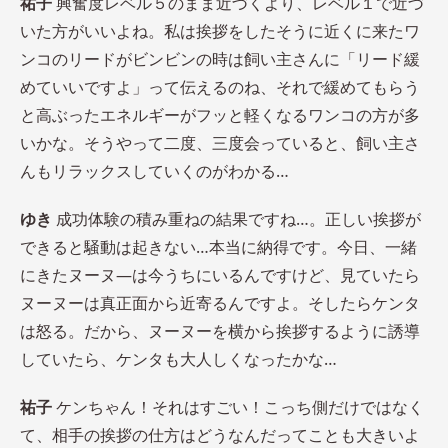
祐子
興奮度レベル５のまま近づくより、レベル１で近づ
いた方がいいよね。私は挨拶をしたそうに近くに来たワ
ンコのリードがビンビンの時は飼い主さんに「リード緩
めていいですよ」って伝えるのね、それで緩めてもらう
と高ぶったエネルギーがフッと軽くなるワンコの方が多
いかな。そうやって二度、三度会っていると、飼い主さ
んもリラックスしていくのがわかる…
ゆき
成功体験の積み重ねの結果ですね…。正しい挨拶が
できると騒動は起きない…本当に納得です。今日、一緒
にきたヌーヌ―は今うちにいるんですけど、見ていたら
ヌーヌーは真正面から近寄るんですよ。そしたらケンタ
は怒る。だから、ヌーヌーを横から挨拶するように誘導
していたら、ケンタも大人しくなったかな…
祐子
ケンちゃん！それはすごい！こっち側だけではなく
て、相手の挨拶の仕方はどうなんだってことも大きいよ