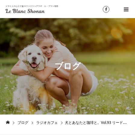
ブログ
ブログ
ラジオカフェ
犬とあなたと珈琲と。Vol.93 リードは張らず緩める。その理由