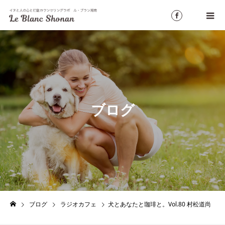
ブログ
ブログ
ラジオカフェ
犬とあなたと珈琲と。Vol.80 村松道尚