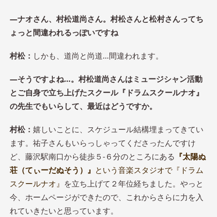
―ナオさん、村松道尚さん。村松さんと松村さんってち
ょっと間違われるっぽいですね
村松：
しかも、道尚と尚道…間違われます。
―そうですよね…。村松道尚さんはミュージシャン活動
とご自身で立ち上げたスクール『ドラムスクールナオ』
の先生でもいらして、最近はどうですか。
村松：
嬉しいことに、スケジュール結構埋まってきてい
ます。祐子さんもいらっしゃってくださったんですけ
ど、藤沢駅南口から徒歩５-６分のところにある
『太陽ぬ
荘（てぃーだぬそう）』
という
音楽スタジオで『ドラム
スクールナオ』
を立ち上げて２年位経ちました。やっと
今、ホームページができたので、これからさらに力を入
れていきたいと思っています。