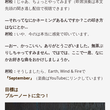
村松：
じゃあ、ちょっとやってみます（即席演奏は本文
先頭の聞き逃し配信で視聴できます）
―それってなにかネーミングあるんですか？この叩き方
はなにとか…
村松：
いや、今のは本当に感覚で叩いています。
―おー、かっこいい。ありがとうございました。無茶ぶ
りしちゃってすみません。ではでは、ここで一息、なに
かお好きな曲をおかけしましょうか。
村松：
そうしましたら、Earth, Wind & Fireで
『September』
（楽曲はYouTubeにリンクしています）
目標は
ブルーノート
に立つ！