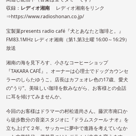
収録：
レディオ湘南
レディオ湘南をリンク
⇒https://www.radioshonan.co.jp/
宝製菓presents radio café『犬とあなたと珈琲と。』
FM83.1MHz レディオ湘南（第1.第3土曜 16:00～16:29）
放送
湘南の海を見下ろす、小さなコーヒーショップ
『TAKARA CAFÉ』。オーナーは心理士でドッグカウンセ
ラーのしらたゆうこ。店長はカフェオレ色の17歳、愛犬
の“うり”。美味しい珈琲を飲みながら、お客様との会話
に耳を傾けてみませんか。
今回のお客様はドラマーの村松道尚さん。藤沢市南口か
ら徒歩数分の音楽スタジオに『ドラムスクール ナオ』を
立ち上げて２年。サッカーに夢中で進路を考えていなか