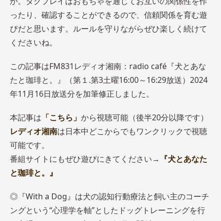
か。タグプレイはおもちゃを通じてお互いの関係性を作
ったり、確認することができるので、信頼関係を育む遊
びだと思います。ルールを守りながらぜひ楽しく続けて
くださいね。
この記事はFM831レディオ湘南：radio café『犬とあな
たと珈琲と。』（第１.第3土曜16:00～16:29放送）2024
年11月16日放送分を加筆修正しました。
本記事は
「こちら」
から視聴可能（後半20分以降です）
レディオ湘南
は日本中どこからでもワンクリックで視聴
可能です。
番組サイトにもぜひ遊びにきてください→
『犬とあなた
と珈琲と。』
◎『With a Dog』は犬の認知行動療法と飼い主のコーチ
ングという“心理学を軸”としたドッグトレーニングを行