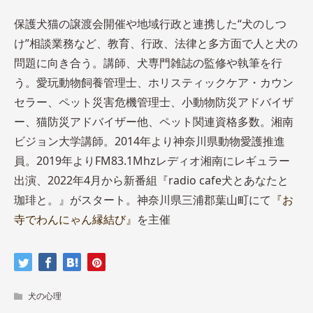
保護犬猫の譲渡会開催や地域行政と連携した“犬のしつ
け”相談業務など、教育、行政、法律と多方面で人と犬の
問題に向き合う。講師、犬専門雑誌の監修や執筆を行
う。愛玩動物飼養管理士、ホリスティックケア・カウン
セラー、ペット災害危機管理士、小動物防災アドバイザ
ー、猫防災アドバイザー他、ペット関連資格多数。湘南
ビジョン大学講師。2014年より神奈川県動物愛護推進
員。2019年よりFM83.1Mhzレディオ湘南にレギュラー
出演、2022年4月から新番組『radio cafe犬とあなたと
珈琲と。』がスタート。神奈川県三浦郡葉山町にて
『お
寺でわんにゃん縁結び』
を主催
犬の心理