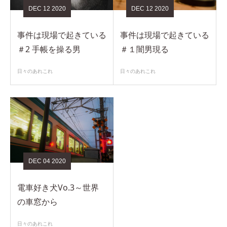
DEC
12
2020
DEC
12
2020
事件は現場で起きている
事件は現場で起きている
＃2 手帳を操る男
＃１闇男現る
日々のあれこれ
日々のあれこれ
DEC
04
2020
電車好き犬Vo.3～世界
の車窓から
日々のあれこれ