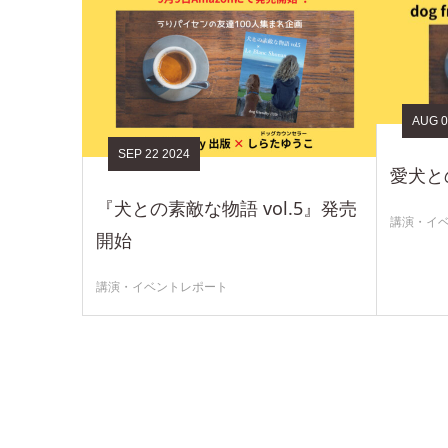
AUG
0
SEP
22
2024
愛犬と
『犬との素敵な物語 vol.5』発売
講演・イ
開始
講演・イベントレポート