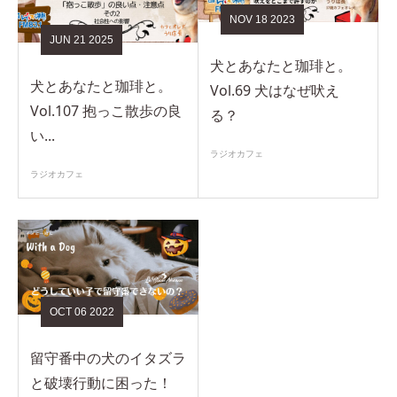
NOV
18
2023
JUN
21
2025
犬とあなたと珈琲と。
犬とあなたと珈琲と。
Vol.69 犬はなぜ吠え
Vol.107 抱っこ散歩の良
る？
い...
ラジオカフェ
ラジオカフェ
OCT
06
2022
留守番中の犬のイタズラ
と破壊行動に困った！