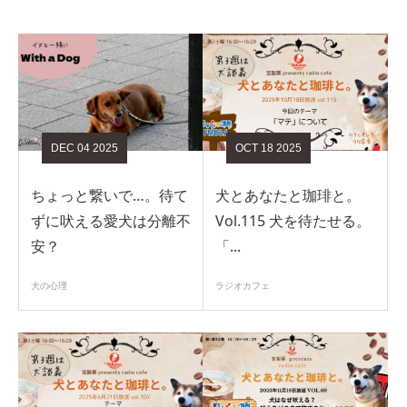
DEC
04
2025
OCT
18
2025
ちょっと繋いで…。待て
犬とあなたと珈琲と。
ずに吠える愛犬は分離不
Vol.115 犬を待たせる。
安？
「...
犬の心理
ラジオカフェ