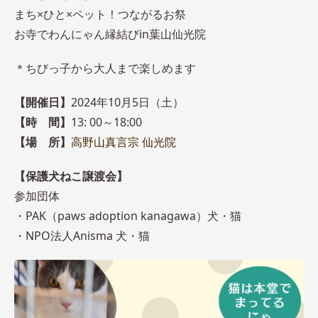
まち×ひと×ペット！つながるお祭
お寺でわんにゃん縁結びin葉山仙光院
＊ちびっ子から大人まで楽しめます
【開催日】
2024年10月5日（土）
【時 間】
13: 00～18:00
【場 所】
高野山真言宗 仙光院
【保護犬ねこ譲渡会】
参加団体
・PAK（paws adoption kanagawa）犬・猫
・NPO法人Anisma 犬・猫