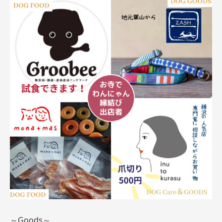
～Goods～