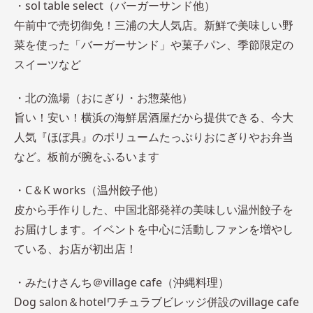
・sol table select（バーガーサンド他）
午前中で売切御免！三浦の大人気店。新鮮で美味しい野
菜を使った「バーガーサンド」や菓子パン、季節限定の
スイーツなど
・北の漁場（おにぎり・お惣菜他）
旨い！安い！横浜の海鮮居酒屋だから提供できる、今大
人気『ほぼ具』のボリュームたっぷりおにぎりやお弁当
など。板前が腕をふるいます
・C＆K works（温州餃子他）
皮から手作りした、中国北部発祥の美味しい温州餃子を
お届けします。イベントを中心に活動しファンを増やし
ている、お店が初出店！
・みたけさんち＠village cafe（沖縄料理）
Dog salon＆hotelワチュラブビレッジ併設のvillage cafe