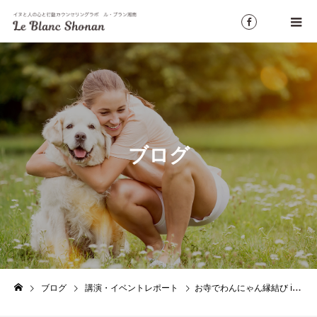
ブログ
ブログ
講演・イベントレポート
お寺でわんにゃん縁結び in 仙光院（2024.秋）